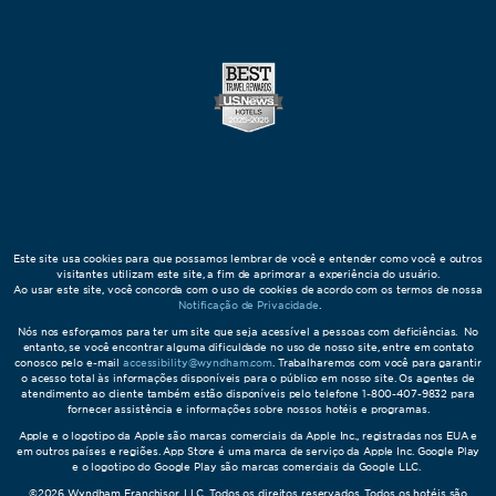
Este site usa cookies para que possamos lembrar de você e entender como você e outros
visitantes utilizam este site, a fim de aprimorar a experiência do usuário.
Ao usar este site, você concorda com o uso de cookies de acordo com os termos de nossa
Notificação de Privacidade
.
Nós nos esforçamos para ter um site que seja acessível a pessoas com deficiências. No
entanto, se você encontrar alguma dificuldade no uso de nosso site, entre em contato
conosco pelo e-mail
accessibility@wyndham.com
. Trabalharemos com você para garantir
o acesso total às informações disponíveis para o público em nosso site. Os agentes de
atendimento ao cliente também estão disponíveis pelo telefone 1-800-407-9832 para
fornecer assistência e informações sobre nossos hotéis e programas.
Apple e o logotipo da Apple são marcas comerciais da Apple Inc., registradas nos EUA e
em outros países e regiões. App Store é uma marca de serviço da Apple Inc. Google Play
e o logotipo do Google Play são marcas comerciais da Google LLC.
©2026 Wyndham Franchisor, LLC. Todos os direitos reservados. Todos os hotéis são