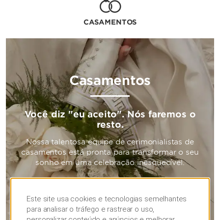
CASAMENTOS
Casamentos
Você diz "eu aceito". Nós faremos o
resto.
Nossa talentosa equipe de cerimonialistas de
casamentos está pronta para transformar o seu
sonho em uma celebração inesquecível.
SAIBA MAIS
Este site usa cookies e tecnologias semelhantes
para analisar o tráfego e rastrear o uso,
personalizar conteúdo e anúncios e melhorar