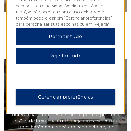
nossos sites e serviços. Ao clicar em “Aceitar
tudo”, você concorda com o uso deles. Você
também pode clicar em “Gerenciar preferências”
para personalizar suas escolhas ou em “Rejeitar
tudo” para permitir apenas cookies essenciais.
Permitir tudo
Para obter informações adicionais, visite nosso
Aviso de Privacidade
.
REUNIÕES
Rejeitar tudo
Reuniões e Eventos
Instalações inspiradoras para os
Gerenciar preferências
negócios
Nossos espaços flexíveis acomodam grandes
conferências, reuniões de médio porte e pequenas
sessões de treinamento. Planejadores experientes
trabalharão com você em cada detalhe, de