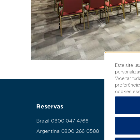
Este site us
personaliza
“Aceitar tu
preferência
cookies ess
Reservas
Con
Brazil 0800 047 4766
Aten
Argentina 0800 266 0588
Cont