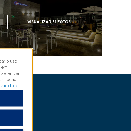
VISUALIZAR
51
FOTOS
ear o uso,
r em
“Gerenciar
tir apenas
rivacidade
.
e