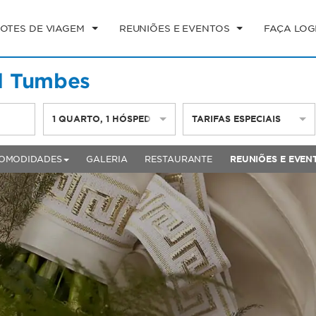
OTES DE VIAGEM
REUNIÕES E EVENTOS
FAÇA LOG
l Tumbes
1
QUARTO
,
1
HÓSPEDE
TARIFAS ESPECIAIS
OMODIDADES
GALERIA
RESTAURANTE
REUNIÕES E EVEN