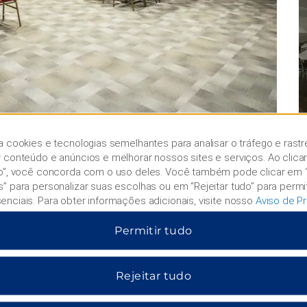
a cookies e tecnologias semelhantes para analisar o tráfego e rastr
r conteúdo e anúncios e melhorar nossos sites e serviços. Ao clica
do”, você concorda com o uso deles. Você também pode clicar em 
s” para personalizar suas escolhas ou em “Rejeitar tudo” para permi
enciais. Para obter informações adicionais, visite nosso
Aviso de P
Permitir tudo
tato
Termos & Políticas
dimento/ajuda ao cliente
Garantia de melhor tarifa
Rejeitar tudo
as corporativas
Notificação de privacidad