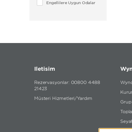
Engellilere Uygun Odalar
İletişim
Wyn
Rezervasyonlar: 00800 4488
Wynd
21423
Kuru
Müşteri Hizmetleri/Yardım
Grup
Topla
Seya