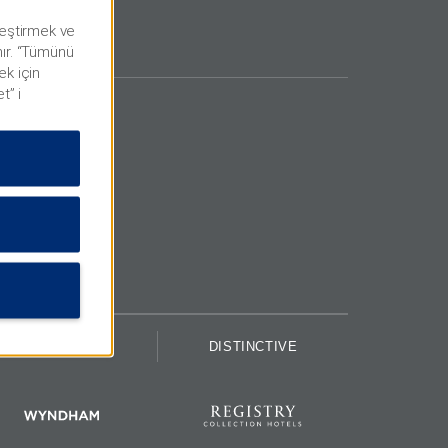
lleştirmek ve
nır. “Tümünü
ek için
t” i
UPSCALE
DISTINCTIVE