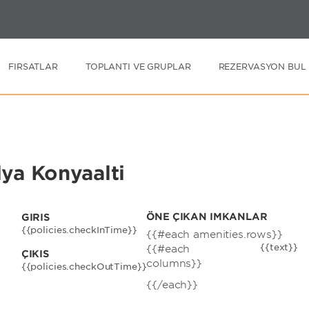
IŞ TARIHI
ÇIKIŞ TARIHI
1
ODA
,
1
ODA BAŞINA 
Z, 09 AĞU 2026
PZT, 10 AĞU 2026
FIRSATLAR
TOPLANTI VE GRUPLAR
REZERVASYON BUL
a Konyaalti
ÖNE ÇIKAN İMKANLAR
GIRIŞ
{{policies.checkInTime}}
{{#each amenities.rows}}
{{text}}
{{#each
ÇIKIŞ
columns}}
{{policies.checkOutTime}}
{{/each}}