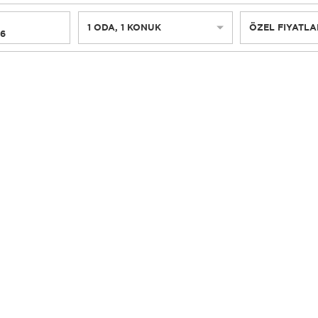
1
ODA
,
1
KONUK
ÖZEL FIYATLA
26