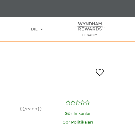
MISAFIR SAYISI
ÖZEL FIYATLAR
ARA
DİL
HESABIM
{{/each}}
Gör İmkanlar
Gör Politikaları