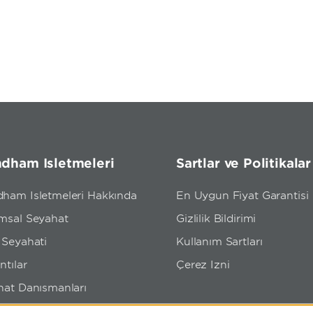
dham İşletmeleri
Şartlar ve Politikalar
ham İşletmeleri Hakkında
En Uygun Fiyat Garantisi
msal Seyahat
Gizlilik Bildirimi
 Seyahati
Kullanım Şartları
ntılar
Çerez İzni
hat Danışmanları