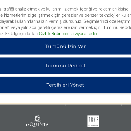
i trafiği analiz etmek ve kullanımı izlemek, içeriği ve reklamları kişise
 ve hizmetlerimizi geliştirmek için çerezler ve benzer teknolojiler kulla
ıklayarak kullanımlarına izin vermiş olursunuz. Seçimlerinizi özelleştirm
Yönet” veya yalnızca gerekli çerezlere izin vermek için “Tümünü Redde
niz. Ek bilgi için lütfen
Gizlilik Bildirimimizi ziyaret edin
.
Tümünü İzin Ver
Tümünü Reddet
HOTELS BY WYNDHAM
Tercihleri Yönet
MIDSCALE
LIFESTYLE