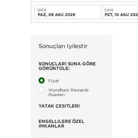
GIRIŞ
ÇIKIŞ
PAZ, 09 AĞU 2026
PZT, 10 AĞU 20
Sonuçları İyileştir
SONUÇLARI ŞUNA GÖRE
GÖRÜNTÜLE:
Fiyat
Wyndham Rewards
Puanları
YATAK ÇEŞİTLERİ
ENGELLILERE ÖZEL
İMKANLAR