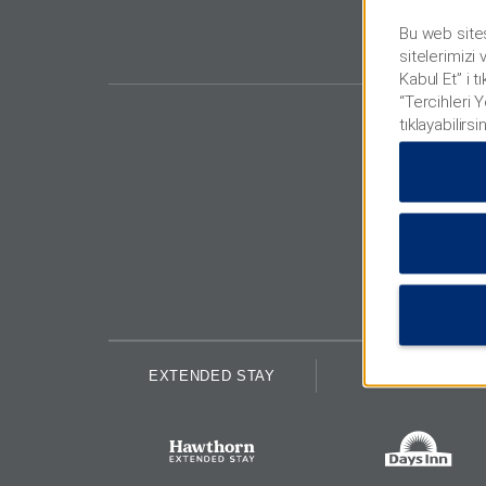
Bu web sites
sitelerimizi
Kabul Et” i t
“Tercihleri 
tıklayabilirsi
EXTENDED STAY
ECONOMY