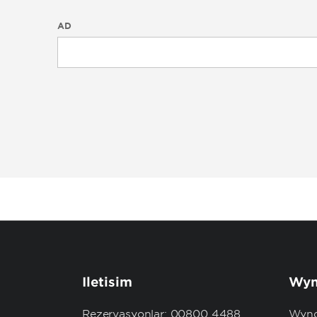
AD
İletişim
Wyn
Rezervasyonlar: 00800 4488
Wynd