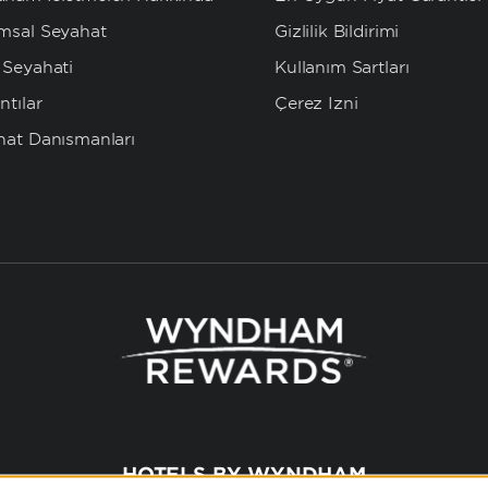
msal Seyahat
Gizlilik Bildirimi
 Seyahati
Kullanım Şartları
ntılar
Çerez İzni
hat Danışmanları
HOTELS BY WYNDHAM