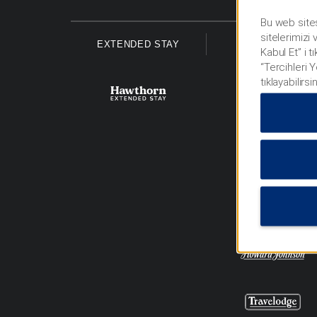
Bu web sites
sitelerimizi
EXTENDED STAY
ECONOMY
Kabul Et” i t
“Tercihleri 
tıklayabilirsi