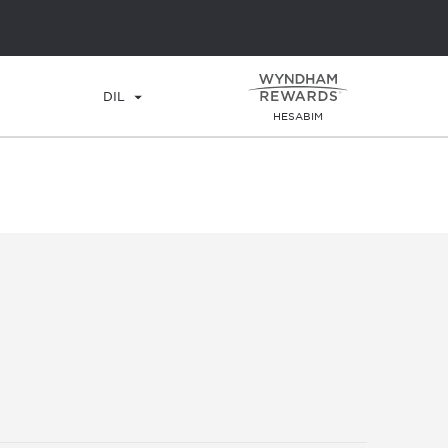
DİL
HESABIM