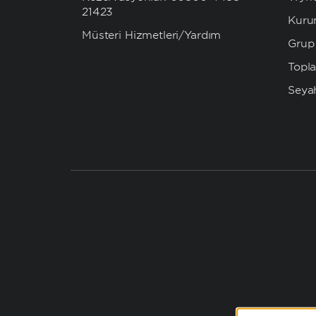
21423
Kuru
Müşteri Hizmetleri/Yardım
Grup
Topla
Seya