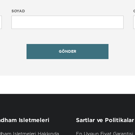
SOYAD
GÖNDER
dham İşletmeleri
Şartlar ve Politikalar
ham İşletmeleri Hakkında
En Uygun Fiyat Garantisi