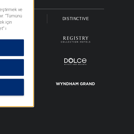
lleştirmek ve
nır. “Tümünü
UPSCALE
DISTINCTIVE
ek için
t” i