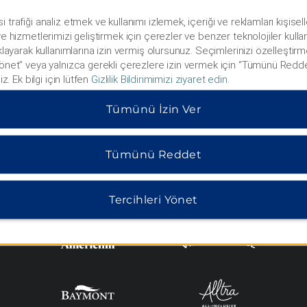
i trafiği analiz etmek ve kullanımı izlemek, içeriği ve reklamları kişise
 ve hizmetlerimizi geliştirmek için çerezler ve benzer teknolojiler kulla
MIDSCALE
LIFESTYLE
ıklayarak kullanımlarına izin vermiş olursunuz. Seçimlerinizi özelleştirm
Yönet” veya yalnızca gerekli çerezlere izin vermek için “Tümünü Redde
niz. Ek bilgi için lütfen
Gizlilik Bildirimimizi ziyaret edin
.
Tümünü İzin Ver
Tümünü Reddet
Tercihleri Yönet