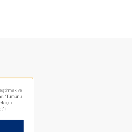
lleştirmek ve
ı
nır. “Tümünü
ek için
t” i
 Çiftliği