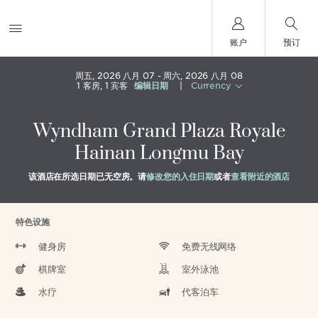
账户
预订
周五, 2026 八月 07
周六, 2026 八月 08
1
客房
,
1
宾客
编辑日期
|
Currency
Wyndham Grand Plaza Royale
Hainan Longmu Bay
该酒店在所选日期已无空房。请
修改您的入住日期
或者
查看附近的酒店
特色设施
健身房
免费无线网络
棋牌室
室外泳池
水疗
代客泊车