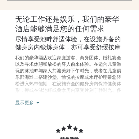
无论工作还是娱乐，我们的豪华
酒店能够满足您的任何需求
尽情享受池畔舒适体验，在设施齐备的
健身房内锻炼身体，亦可享受舒缓按摩
我们的豪华酒店欢迎家庭游客、商务团体、婚礼宴会
以及寻求休憩和放松的客人前来体验。在适合儿童游
玩的泳池畔与家人共渡美好下午时光，或者在儿童俱
乐部海滩上搭建沙堡。愉悦的按摩或水疗护理带您轻
松进入热带假期，在设施齐全的健身房内保持健美体
形，抑或在泳池畔或桑拿房内享受片刻宁静时光。多
种餐饮选项满足您的味蕾需求，免费无线网络让您与
显示更多
外界沟通无阻。其他周到服务还包括免费停车、代客
泊车和汽车租赁服务，我们的精致客房则配备豪华寝
具、免费无线网络，更可眺望美景，为您营造舒适温
馨的入住体验。