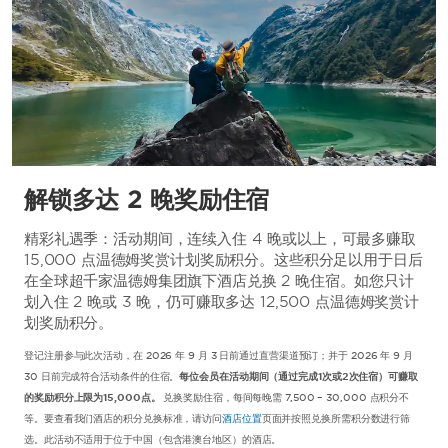
解锁多达 2 晚奖励住宿
精彩礼遇季：活动期间，连续入住 4 晚或以上，可最多赚取
15,000 点温德姆奖赏计划奖励积分。这些积分足以用于日后
在全球超千家温德姆集团旗下酒店兑换 2 晚住宿。如您只计
划入住 2 晚或 3 晚，仍可赚取多达 12,500 点温德姆奖赏计
划奖励积分。
登记注册参与此次活动，在 2026 年 9 月 3 日前通过直营渠道预订；并于 2026 年 9 月
30 日前完成符合活动条件的住宿。
每位会员在活动期间（通过完成1次或2次住宿）可赚取
的奖励积分上限为15,000点。
兑换奖励住宿，每间每晚需 7,500 – 30,000 点积分不
等。要查看我们酒店的积分兑换标准，请访问
酒店位置
页面并按照兑换所需积分数进行筛
选。此活动不适用于位于中国（包含港澳台地区）的酒店。