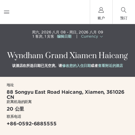
账户
预订
周六, 2026 八月 08
周日, 2026 八月 09
1
客房
,
1
宾客
编辑日期
|
Currency
Wyndham Grand Xiamen Haicang
该酒店在所选日期已无空房。请
修改您的入住日期
或者
查看附近的酒店
地址
88 Songyu East Road Haicang,
Xiamen
,
361026
CN
距离机场的距离
20 公里
联系电话
+86-0592-6885555