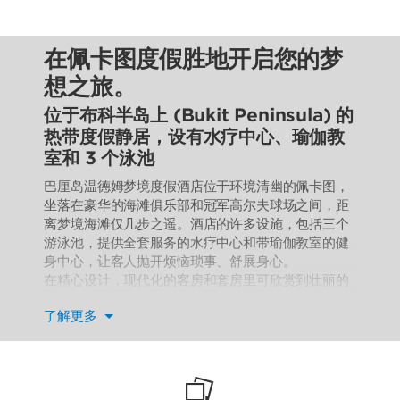
在佩卡图度假胜地开启您的梦
想之旅。
位于布科半岛上 (Bukit Peninsula) 的
热带度假静居，设有水疗中心、瑜伽教
室和 3 个泳池
巴厘岛温德姆梦境度假酒店位于环境清幽的佩卡图，
坐落在豪华的海滩俱乐部和冠军高尔夫球场之间，距
离梦境海滩仅几步之遥。酒店的许多设施，包括三个
游泳池，提供全套服务的水疗中心和带瑜伽教室的健
身中心，让客人抛开烦恼琐事、舒展身心。
在精心设计，现代化的客房和套房里可欣赏到壮丽的
海景，而别墅则设有私人泳池、起居室和用餐区等。
了解更多
每天早上，客人可以尽情享用免费自助早餐，或者到
我们早晚都开放的特色餐厅，品尝正宗的印尼美食。
酒店拥有四个优雅的场地，均配备先进的会议设施和
视听器材，同时还有专业的策划团队，是您举办会
议、婚礼或庆祝活动的理想场所。