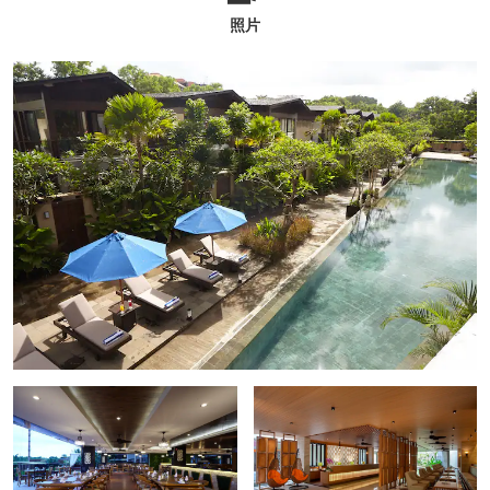
照片
我们的地理位置优越，距离伍拉・赖国际机场 (DPS)
仅 16 公里。您可在我们宽敞舒适的度假村里享受悠
闲的度假时光；也可轻松出游，前往附近库塔和乌鲁
瓦图之间的热门冲浪地点，以及乌鲁瓦图寺和神鹰文
化公园等著名地标。