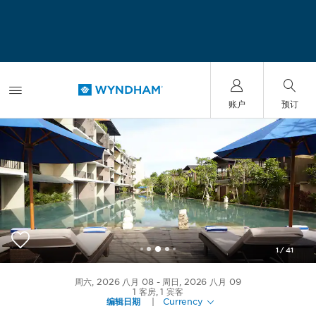
账户
预订
1
/
41
Wyndham Dreamland Resort Bali
周六, 2026 八月 08
周日, 2026 八月 09
1
客房
,
1
宾客
编辑日期
|
Currency
+62-361-4463900