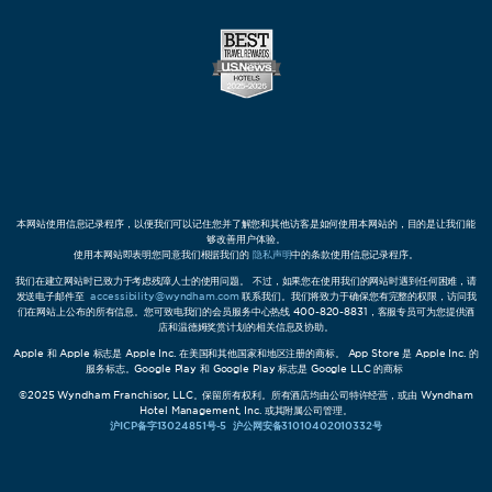
本网站使用信息记录程序，以便我们可以记住您并了解您和其他访客是如何使用本网站的，目的是让我们能
够改善用户体验。
使用本网站即表明您同意我们根据我们的
隐私声明
中的条款使用信息记录程序。
我们在建立网站时已致力于考虑残障人士的使用问题。 不过，如果您在使用我们的网站时遇到任何困难，请
发送电子邮件至
accessibility@wyndham.com
联系我们。我们将致力于确保您有完整的权限，访问我
们在网站上公布的所有信息。您可致电我们的会员服务中心热线 400-820-8831，客服专员可为您提供酒
店和温德姆奖赏计划的相关信息及协助。
Apple 和 Apple 标志是 Apple Inc. 在美国和其他国家和地区注册的商标。 App Store 是 Apple Inc. 的
服务标志。Google Play 和 Google Play 标志是 Google LLC 的商标
©2025 Wyndham Franchisor, LLC。保留所有权利。所有酒店均由公司特许经营，或由 Wyndham
Hotel Management, Inc. 或其附属公司管理。
沪ICP备字13024851号-5
沪公网安备31010402010332号