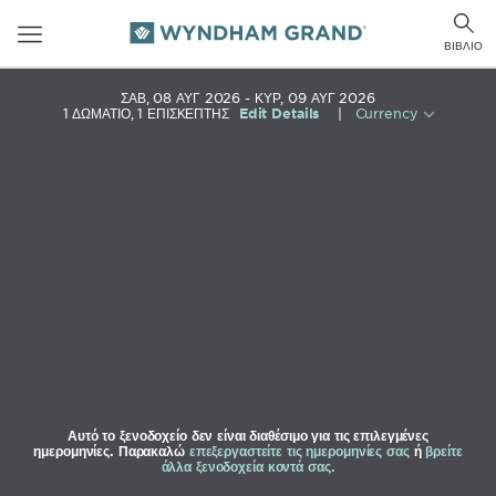
Toggle
Togg
navigation
ΒΙΒΛΊΟ
sear
ΣΑΒ, 08 ΑΥΓ 2026
ΚΥΡ, 09 ΑΥΓ 2026
1
ΔΩΜΆΤΙΟ
,
1
ΕΠΙΣΚΈΠΤΗΣ
Edit Details
|
Currency
Αυτό το ξενοδοχείο δεν είναι διαθέσιμο για τις επιλεγμένες
ημερομηνίες. Παρακαλώ
επεξεργαστείτε τις ημερομηνίες σας
ή
βρείτε
άλλα ξενοδοχεία κοντά σας.