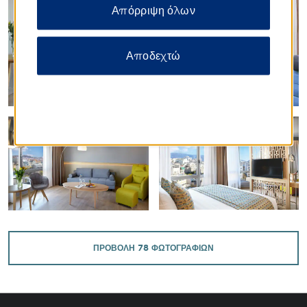
Απόρριψη όλων
Αποδεχτώ
ΠΡΟΒΟΛΉ
78
ΦΩΤΟΓΡΑΦΙΏΝ