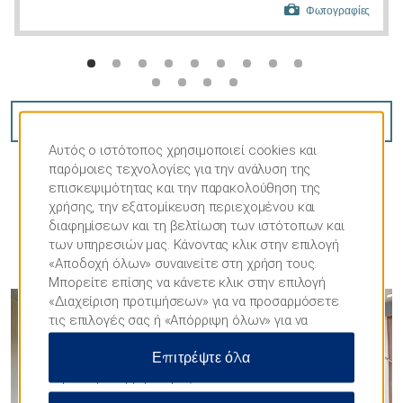
Φωτογραφίες
ΚΆΝΤΕ ΚΡΆΤΗΣΗ ΤΏΡΑ
Αυτός ο ιστότοπος χρησιμοποιεί cookies και
παρόμοιες τεχνολογίες για την ανάλυση της
επισκεψιμότητας και την παρακολούθηση της
χρήσης, την εξατομίκευση περιεχομένου και
διαφημίσεων και τη βελτίωση των ιστότοπων και
των υπηρεσιών μας. Κάνοντας κλικ στην επιλογή
ΦΩΤΟΓΡΑΦΊΕΣ
«Αποδοχή όλων» συναινείτε στη χρήση τους.
Μπορείτε επίσης να κάνετε κλικ στην επιλογή
«Διαχείριση προτιμήσεων» για να προσαρμόσετε
τις επιλογές σας ή «Απόρριψη όλων» για να
επιτρέψετε μόνο απαραίτητα cookies. Για
Επιτρέψτε όλα
περισσότερες πληροφορίες, επισκεφθείτε τη
Δήλωση
απορρήτου
μας.