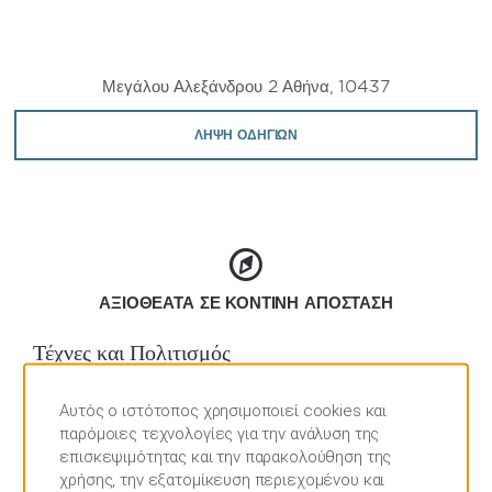
Μεγάλου Αλεξάνδρου 2 Αθήνα, 10437
ΛΉΨΗ ΟΔΗΓΙΏΝ
ΑΞΙΟΘΈΑΤΑ ΣΕ ΚΟΝΤΙΝΉ ΑΠΌΣΤΑΣΗ
Τέχνες και Πολιτισμός
Ακρόπολη Αθηνών
Αυτός ο ιστότοπος χρησιμοποιεί cookies και
παρόμοιες τεχνολογίες για την ανάλυση της
Μουσείο της Ακρόπολης
επισκεψιμότητας και την παρακολούθηση της
Μέγαρο Μουσικής Αθηνών
χρήσης, την εξατομίκευση περιεχομένου και