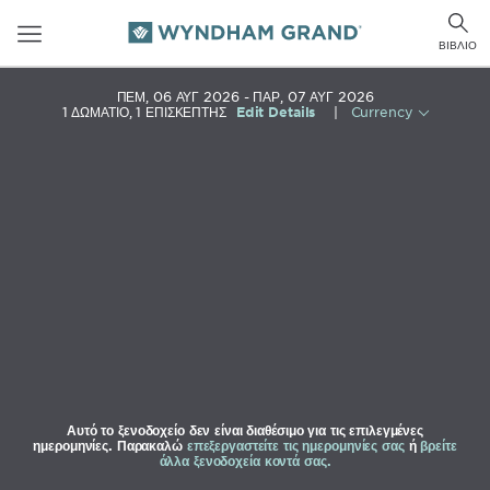
Toggle
Togg
navigation
ΒΙΒΛΊΟ
sear
ΠΕΜ, 06 ΑΥΓ 2026
ΠΑΡ, 07 ΑΥΓ 2026
1
ΔΩΜΆΤΙΟ
,
1
ΕΠΙΣΚΈΠΤΗΣ
Edit Details
|
Currency
Αυτό το ξενοδοχείο δεν είναι διαθέσιμο για τις επιλεγμένες
ημερομηνίες. Παρακαλώ
επεξεργαστείτε τις ημερομηνίες σας
ή
βρείτε
άλλα ξενοδοχεία κοντά σας.