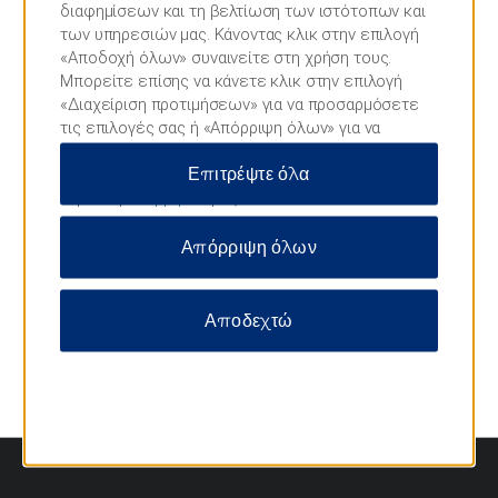
διαφημίσεων και τη βελτίωση των ιστότοπων και
Εθνικό Αρχαιολογικό Μουσείο
των υπηρεσιών μας. Κάνοντας κλικ στην επιλογή
«Αποδοχή όλων» συναινείτε στη χρήση τους.
Μπορείτε επίσης να κάνετε κλικ στην επιλογή
Σημεία ενδιαφέροντος
«Διαχείριση προτιμήσεων» για να προσαρμόσετε
τις επιλογές σας ή «Απόρριψη όλων» για να
Γκάζι
επιτρέψετε μόνο απαραίτητα cookies. Για
Επιτρέψτε όλα
περισσότερες πληροφορίες, επισκεφθείτε τη
Λόφος του Λυκαβηττού
Δήλωση
απορρήτου
μας.
Μοναστηράκι
Απόρριψη όλων
Πειραιάς
Πλάκα
Πλατεία Συντάγματος
Αποδεχτώ