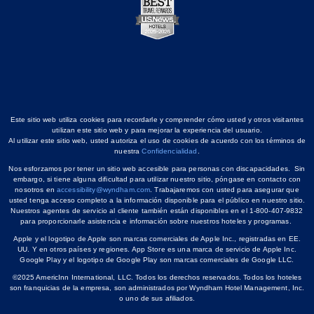
Este sitio web utiliza cookies para recordarle y comprender cómo usted y otros visitantes
utilizan este sitio web y para mejorar la experiencia del usuario.
Al utilizar este sitio web, usted autoriza el uso de cookies de acuerdo con los términos de
nuestra
Confidencialidad
.
Nos esforzamos por tener un sitio web accesible para personas con discapacidades. Sin
embargo, si tiene alguna dificultad para utilizar nuestro sitio, póngase en contacto con
nosotros en
accessibility@wyndham.com
. Trabajaremos con usted para asegurar que
usted tenga acceso completo a la información disponible para el público en nuestro sitio.
Nuestros agentes de servicio al cliente también están disponibles en el 1-800-407-9832
para proporcionarle asistencia e información sobre nuestros hoteles y programas.
Apple y el logotipo de Apple son marcas comerciales de Apple Inc., registradas en EE.
UU. Y en otros países y regiones. App Store es una marca de servicio de Apple Inc.
Google Play y el logotipo de Google Play son marcas comerciales de Google LLC.
©2025 AmericInn International, LLC. Todos los derechos reservados. Todos los hoteles
son franquicias de la empresa, son administrados por Wyndham Hotel Management, Inc.
o uno de sus afiliados.