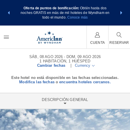
os Paquetes
Oferta de puntos de bonificación:
Obtén hasta dos
Agrupa tu 
tos Wyndham
noches GRATIS en más de mil hoteles de Wyndham en
de viaje d
E MÁS
todo el mundo.
Conoce más
Rewar
CUENTA
RESERVAR
SÁB, 08 AGO 2026
DOM, 09 AGO 2026
1
HABITACIÓN
,
1
HUÉSPED
Cambiar fechas
|
Currency
Este hotel no está disponible en las fechas seleccionadas.
Modifica las fechas
o
encuentra hoteles cercanos.
DESCRIPCIÓN GENERAL