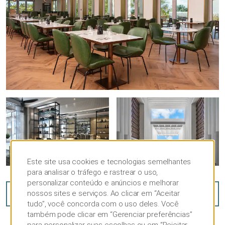
imaculada da Sam Lord's Beach podem ser
utilizados para recepções de boas-vindas,
sessões de brainstorm e coquetéis
comemorativos. Deixe que nossos
experientes planejadores de reuniões e
eventos coordenem todos os detalhes, de
menus cuidadosamente elaborados a
atividades de formação de equipes, para você
ter uma reunião de negócios cheia de
resultados.
Este site usa cookies e tecnologias semelhantes
para analisar o tráfego e rastrear o uso,
personalizar conteúdo e anúncios e melhorar
nossos sites e serviços. Ao clicar em “Aceitar
VISUALIZAR
64
FOTOS
tudo”, você concorda com o uso deles. Você
também pode clicar em “Gerenciar preferências”