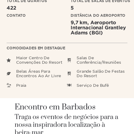
TOTAL DE QUARTOS
TOTAL DE SALAS DE EVENTOS
422
5
CONTATO
DISTÂNCIA DO AEROPORTO
9,7 km, Aeroporto
Internacional Grantley
Adams (BGI)
COMODIDADES EM DESTAQUE
Maior Centro De
Salas De
Convenções Do Resort
Conferência/Reuniões
Belas Áreas Para
Grande Salão De Festas
Encontros Ao Ar Livre
Do Resort
Praia
Serviço De Bufê
Encontro em Barbados
Traga os eventos de negócios para a
nossa inspiradora localização à
beira-mar