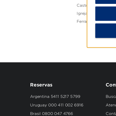
Castelo de Silves
Igreja de São Lour
Ferragudo
Reservas
Con
Argentina 5411 5217 5799
Busca
Uruguay 000 411 002 6916
Aten
Brasil 0800 047 4766
Cont