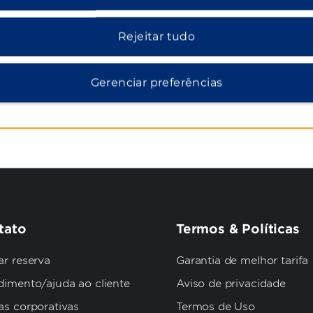
Praia de Vale
Rejeitar tudo
enço
Campo de Golf
Praia do Vale
Zoomarine® A
Gerenciar preferências
tato
Termos & Políticas
r reserva
Garantia de melhor tarifa
dimento/ajuda ao cliente
Aviso de privacidade
as corporativas
Termos de Uso