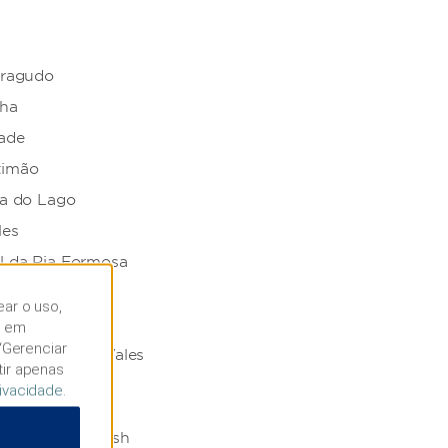
rragudo
nha
ade
timão
ta do Lago
les
l da Ria Formosa
de Silves
ear o uso,
r em
“Gerenciar
stre dos Sete Vales
tir apenas
rivacidade
.
ves
co Slide & Splash