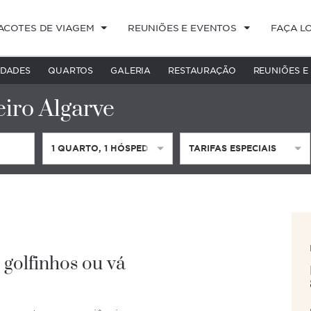
ACOTES DE VIAGEM
REUNIÕES E EVENTOS
FAÇA L
DADES
QUARTOS
GALERIA
RESTAURAÇÃO
REUNIÕES E
ro Algarve
1
QUARTO
,
1
HÓSPEDE
TARIFAS ESPECIAIS
 golfinhos ou vá