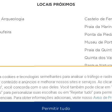
LOCAIS PRÓXIMOS
 Arqueologia
Castelo de Fe
Praia da Mari
ufeira
Ponta da Pied
Museu de Por
Praia da Quin
Quinta dos Va
Parque Natura
Ponte Romana 
a cookies e tecnologias semelhantes para analisar o tráfego e rastr
quashow
Sand City
r conteúdo e anúncios e melhorar nossos sites e serviços. Ao clica
do”, você concorda com o uso deles. Você também pode clicar em 
Percurso pede
s” para personalizar suas escolhas ou em “Rejeitar tudo” para permi
Suspensos
enciais. Para obter informações adicionais, visite nosso
Aviso de P
Castelo de Sil
Permitir tudo
eiro
Parque Aquáti