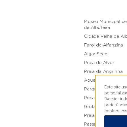
Museu Municipal de
de Albufeira
Cidade Velha de Alb
Farol de Alfanzina
Algar Seco
Praia de Alvor
Praia da Angrinha
Aqualand Algarve
Este site us
Parque Aquático A
personaliza
Praia de Benagil
“Aceitar tu
preferência
Gruta de Benagil
cookies ess
Praia do Carvoeiro
Passadiço do Carvo