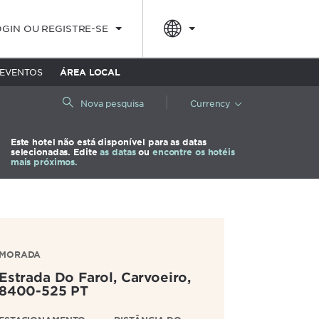
OGIN OU REGISTRE-SE
 EVENTOS
ÁREA LOCAL
|
Nova pesquisa
Currency
Este hotel não está disponível para as datas
selecionadas. Edite
as datas
ou
encontre os hotéis
mais próximos.
MORADA
Estrada Do Farol,
Carvoeiro
,
8400-525
PT