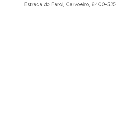
Estrada do Farol, Carvoeiro, 8400-525
Silves, uma extensa
onantes. Se desejar fazer
es, dirija-se à Praia da
 pequena aldeia piscatória
tórias e a vida selvagem
rque Natural da Ria
ia da Quinta do Lago, a
o as opções mais próximas.