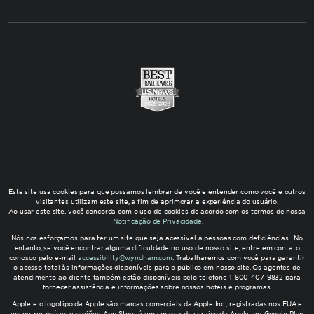
Este site usa cookies para que possamos lembrar de você e entender como você e outros
visitantes utilizam este site, a fim de aprimorar a experiência do usuário.
Ao usar este site, você concorda com o uso de cookies de acordo com os termos de nossa
Notificação de Privacidade
.
Nós nos esforçamos para ter um site que seja acessível a pessoas com deficiências. No
entanto, se você encontrar alguma dificuldade no uso de nosso site, entre em contato
conosco pelo e-mail
accessibility@wyndham.com
. Trabalharemos com você para garantir
o acesso total às informações disponíveis para o público em nosso site. Os agentes de
atendimento ao cliente também estão disponíveis pelo telefone 1-800-407-9832 para
fornecer assistência e informações sobre nossos hotéis e programas.
Apple e o logotipo da Apple são marcas comerciais da Apple Inc., registradas nos EUA e
em outros países e regiões. App Store é uma marca de serviço da Apple Inc. Google Play