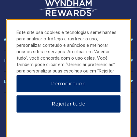
Este site usa cookies e tecnologias semelhantes
para analisar o tráfego e rastrear o uso,
ATENÇÃO PARA MEMBROS
personalizar conteúdo e anúncios e melhorar
nossos sites e serviços. Ao clicar em “Aceitar
tudo”, você concorda com o uso deles. Você
TERMOS E POLÍTICAS
também pode clicar em “Gerenciar preferências”
para personalizar suas escolhas ou em “Rejeitar
tudo” para permitir apenas cookies essenciais.
EXPLORE A WYNDHAM HOTELS & RESORTS
Permitir tudo
Para obter informações adicionais, visite nosso
Aviso de Privacidade
.
Rejeitar tudo
Feedback-do-site