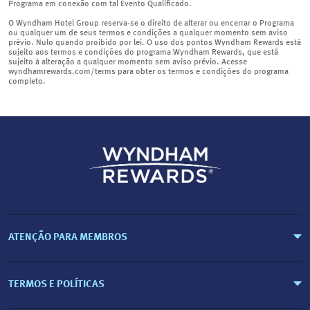
Programa em conexão com tal Evento Qualificado.
O Wyndham Hotel Group reserva-se o direito de alterar ou encerrar o Programa
ou qualquer um de seus termos e condições a qualquer momento sem aviso
prévio. Nulo quando proibido por lei. O uso dos pontos Wyndham Rewards está
sujeito aos termos e condições do programa Wyndham Rewards, que está
sujeito à alteração a qualquer momento sem aviso prévio. Acesse
wyndhamrewards.com/terms para obter os termos e condições do programa
completo.
ATENÇÃO PARA MEMBROS
TERMOS E POLÍTICAS