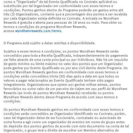
como o "Organizador" de tal Evento Qualificado no Contrato aplicável ou
substituído por tal Organizador em conformidade com esses termos e
condições. Pontos ganhos dentro do Programa poderão ser gastos entre até
três (3) Organizadores, contanto que a porcentagem dos pontos a ser recebida
por cada Organizador esteja definida no Contrato. A entrada no Wyndham
Rewards é gratuita e aberta para pessoas de 18 anos ou mais. Para obter os
termos e condições do programa Wyndham Rewards,
acesse
wyndhamrewards.com/terms
.
O Programa está sujeito a datas restritas e disponibilidade.
Sujeitos a esses termos e condições, os pontos Wyndham Rewards serão
concedidos para toda a Receita Qualificada, independentemente do pagamento
ser feito através de uma conta principal ou por indivíduos. Não há um requisito
de gasto mínimo ou limite máximo no valor dos pontos que um Organizador
pode ganhar por Evento Qualificado ou por ano civil dentro deste Programa. Os
pontos Wyndham Rewards ganhos em conformidade com esses termos e
condições serão concedidos trinta (30) dias após a data em que todos os
valores a pagar relacionados ao Evento Qualificado tenham sido pagos
integralmente. Organizadores que optem por ganhar milhas aéreas, pontos
ferroviários ou outro valor de um parceiro de viajem em seu perfil do Wyndham
Rewards (ao invés de pontos Wyndham Rewards) receberão os pontos
Wyndham Rewards dentro desse Programa de acordo com seus termos e
condições.
Os pontos Wyndham Rewards ganhos em conformidade com esses termos e
condições serão concedidos ao Organizador identificado no Contrato; porém,
caso tal Organizador deixe de ser funcionário, contratado ou autorizado de
outra forma a agir como um organizador de eventos em nome do grupo antes
do depósito dos pontos ganhos de acordo com este documento na conta de tal
Organizador, o grupo terá o direito de escolher um Membro alternativo do