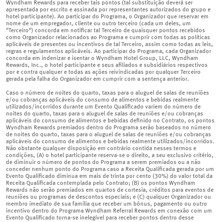
Wyndham Rewards para receber tais pontos (tal substituição deverá ser
apresentada por escrito e assinada por representantes autorizados do grupo e
hotel participante). Ao participar do Programa, o Organizador que reservar em
nome de um empregador, cliente ou outro terceiro (cada um deles, um
"Terceiro") concorda em notificar tal Terceiro de quaisquer pontos recebidos
como Organizador relacionados ao Programa e cumprir com todas as políticas
aplicáveis de presentes ou incentivos de tal Terceiro, assim como todas as leis,
regras e regulamentos aplicáveis. Ao participar do Programa, cada Organizador
concorda em indenizar e isentar o Wyndham Hotel Group, LLC, Wyndham
Rewards, Inc., o hotel participante e seus afiliados e subsidiários respectivos
por e contra qualquer e todas as ações reivindicadas por qualquer Terceiro
gerada pela falha do Organizador em cumprir com a sentença anterior.
Caso o número de noites do quarto, taxas para o aluguel de salas de reuniões
e/ou cobranças aplicáveis do consumo de alimentos e bebidas realmente
utilizados/incorridos durante um Evento Qualificado variem do número de
noites do quarto, taxas para o aluguel de salas de reuniões e/ou cobranças
aplicáveis do consumo de alimentos e bebidas definido no Contrato, os pontos
Wyndham Rewards premiados dentro do Programa serão baseados no número
de noites do quarto, taxas para o aluguel de salas de reuniões e/ou cobranças
aplicáveis do consumo de alimentos e bebidas realmente utilizados/incorridos.
Não obstante qualquer disposição em contrário contida nesses termos e
condições, (A) o hotel participante reserva-se o direito, a seu exclusivo critério,
de diminuir o número de pontos do Programa a serem premiados ou a não
conceder nenhum ponto do Programa caso a Receita Qualificada gerada por um
Evento Qualificado diminua em mais de trinta por cento (30%) do valor total da
Receita Qualificada contemplada pelo Contrato; (B) os pontos Wyndham
Rewards não serão premiados em quartos de cortesia, créditos para eventos de
reuniões ou programas de descontos especiais; e (C) qualquer Organizador ou
membro imediato de sua família que receber um bônus, pagamento ou outro
incentivo dentro do Programa Wyndham Referral Rewards em conexão com um
Evento Qualificado torna-se inelegível para receber pontos dentro desse