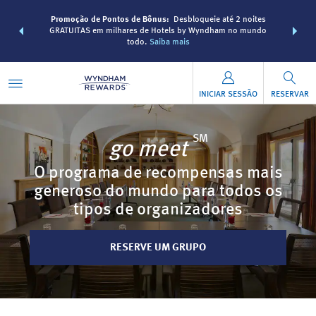
 muito mais
Faça um pa
Promoção de Pontos de Bônus:
Desbloqueie até 2 noites
he também
com os P
GRATUITAS em milhares de Hotels by Wyndham no mundo
tal.
SAIBA
pontos Wy
todo.
Saiba mais
INICIAR SESSÃO
RESERVAR
SM
go meet
O programa de recompensas mais
generoso do mundo para todos os
tipos de organizadores
RESERVE UM GRUPO