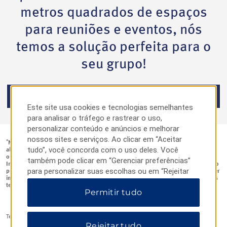
metros quadrados de espaços
para reuniões e eventos, nós
temos a solução perfeita para o
seu grupo!
RESERVE UM GRUPO
Este site usa cookies e tecnologias semelhantes
para analisar o tráfego e rastrear o uso,
personalizar conteúdo e anúncios e melhorar
nossos sites e serviços. Ao clicar em “Aceitar
*
Nem todos os hotéis Wyndham Rewards participam do programa
go meet
, e
tudo”, você concorda com o uso deles. Você
alguns hotéis Wyndham Rewards podem oferecer um bônus de pontos para
organizadores de eventos sob os termos que diferem do programa
go meet
.
também pode clicar em “Gerenciar preferências”
Informe-se na propriedade para ver se ela oferece o programa
go meet
ou outro
para personalizar suas escolhas ou em “Rejeitar
programa de bônus de pontos do organizador de eventos. No caso de qualquer
inconsistência entre o programa descrito aqui e seu contrato com um hotel, os
tudo” para permitir apenas cookies essenciais.
termos do seu contrato com o hotel prevalecerão.
Permitir tudo
Para obter informações adicionais, visite nosso
Aviso de Privacidade
.
®
Termos e Condições -
go meet
Rejeitar tudo