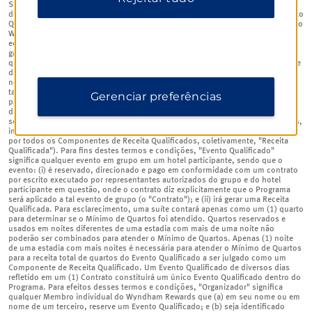
Sujeito a todos os termos e condições aqui definidos, cada hotel participante
do programa go meet (o "Programa") premiará o Organizador de qualquer Evento
Qualificado realizado em tal hotel (cada um como definido abaixo) um (1) ponto
Wyndham Rewards para cada US$ 1 dólar americano (ou conversão de moeda
equivalente, conforme determinado no momento da premiação dos pontos)
gasto nos seguintes componentes de tal Evento Qualificado (em cada caso, o
que for reservado, usado e pago em conformidade com um Contrato (conforme
definido abaixo)): tarifas de quartos (somente se o Evento Qualificado incluir,
no mínimo, dez (10) quartos em uma única noite (o "Mínimo de Quartos"));
taxas para a locação de sala de reunião; e cobranças de alimentos e bebidas
Gerenciar preferências
para refeições oferecidas como parte do Evento Qualificado; em cada caso,
deixando de fora impostos, taxas do resort, taxas da instalação, despesas
secundárias, gorjetas e cobranças relacionadas (cada um desses componentes,
individualmente, um "Componente de Receita Qualificado", e a receita gerada
por todos os Componentes de Receita Qualificados, coletivamente, "Receita
Qualificada"). Para fins destes termos e condições, "Evento Qualificado"
significa qualquer evento em grupo em um hotel participante, sendo que o
evento: (i) é reservado, direcionado e pago em conformidade com um contrato
por escrito executado por representantes autorizados do grupo e do hotel
participante em questão, onde o contrato diz explicitamente que o Programa
será aplicado a tal evento de grupo (o "Contrato"); e (ii) irá gerar uma Receita
Qualificada. Para esclarecimento, uma suíte contará apenas como um (1) quarto
para determinar se o Mínimo de Quartos foi atendido. Quartos reservados e
usados em noites diferentes de uma estadia com mais de uma noite não
poderão ser combinados para atender o Mínimo de Quartos. Apenas (1) noite
de uma estadia com mais noites é necessária para atender o Mínimo de Quartos
para a receita total de quartos do Evento Qualificado a ser julgado como um
Componente de Receita Qualificado. Um Evento Qualificado de diversos dias
refletido em um (1) Contrato constituirá um único Evento Qualificado dentro do
Programa. Para efeitos desses termos e condições, "Organizador" significa
qualquer Membro individual do Wyndham Rewards que (a) em seu nome ou em
nome de um terceiro, reserve um Evento Qualificado; e (b) seja identificado