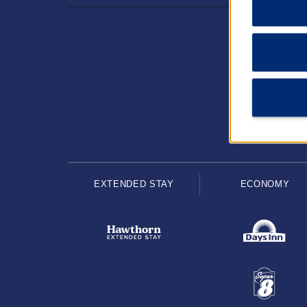
EXTENDED STAY
ECONOMY