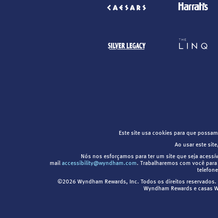
Este site usa cookies para que possamo
Ao usar este si
Nós nos esforçamos para ter um site que seja acessí
mail
accessibility@wyndham.com
. Trabalharemos com você para 
telefon
©2026 Wyndham Rewards, Inc. Todos os direitos reservados. 
Wyndham Rewards e casas W