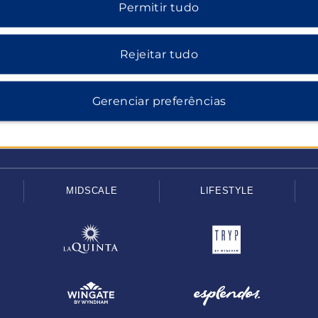
Permitir tudo
Rejeitar tudo
Gerenciar preferências
HOTELS BY WYNDHAM
MIDSCALE
LIFESTYLE