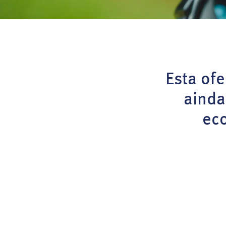
Esta ofe
ainda
ec