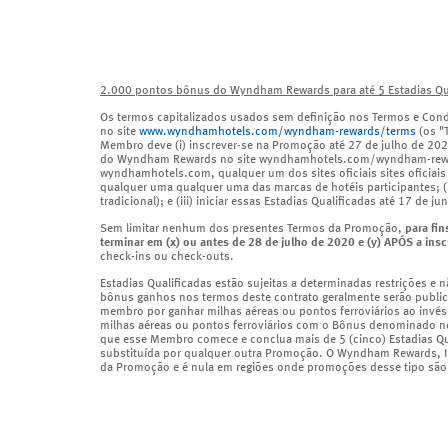
2.000 pontos bônus do Wyndham Rewards para até 5 Estadias Qua
Os termos capitalizados usados sem definição nos Termos e Con
no site
www.wyndhamhotels.com/wyndham-rewards/terms
(os "
Membro deve (i) inscrever-se na Promoção até 27 de julho de 2
do Wyndham Rewards no site wyndhamhotels.com/wyndham-rewards;
wyndhamhotels.com, qualquer um dos sites oficiais sites oficiai
qualquer uma qualquer uma das marcas de hotéis participantes; (b
tradicional); e (iii) iniciar essas Estadias Qualificadas até 17 d
Sem limitar nenhum dos presentes Termos da Promoção,
para fi
terminar em (x) ou antes de 28 de julho de 2020 e (y) APÓS a in
check-ins ou check-outs.
Estadias Qualificadas estão sujeitas a determinadas restrições e
bônus ganhos nos termos deste contrato geralmente serão public
membro por ganhar milhas aéreas ou pontos ferroviários ao in
milhas aéreas ou pontos ferroviários com o Bônus denominado
que esse Membro comece e conclua mais de 5 (cinco) Estadias Q
substituída por qualquer outra Promoção. O Wyndham Rewards, In
da Promoção e é nula em regiões onde promoções desse tipo são 