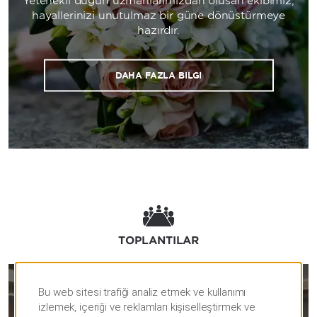
Yetenekli düğün uzmanlarımızdan oluşan ekibimiz,
hayallerinizi unutulmaz bir güne dönüştürmeye
hazırdır.
DAHA FAZLA BILGI
TOPLANTILAR
Bu web sitesi trafiği analiz etmek ve kullanımı
TOPLANTILAR VE ETKİNLİKLER
izlemek, içeriği ve reklamları kişiselleştirmek ve