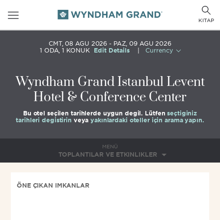
Toggle
Togg
navigation
KITAP
sear
CMT, 08 AĞU 2026
PAZ, 09 AĞU 2026
1
ODA
,
1
KONUK
Edit Details
|
Currency
Wyndham Grand Istanbul Levent
Hotel & Conference Center
Bu otel seçilen tarihlerde uygun değil. Lütfen
seçtiğiniz
tarihleri değiştirin
veya
yakınlardaki oteller için arama yapın.
MENÜ
TOPLANTILAR VE ETKINLIKLER
ÖNE ÇIKAN İMKANLAR