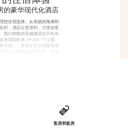
房的豪华现代化酒店
理想住宿选择。从美丽的海滩和
化村，酒店位置便利，方便游客
。我们精致的无烟酒店位于松岛
际机场 (PUS) 17 公里。
鲜市场），参观太宗台国家地质
欣赏令人惊叹的城市全景，所有
洲”可以满足您的需求。您可以在
桥夜景，或者在舒缓身心的桑拿
美食，然后入住无烟客房或套
速无线网络、纯平智能高清电
心舒适的住宿体验。一流的健身
被打乱，七个高雅的活动场所则
动，这些活动场所包括华丽的宴
和 420 位宴会嘉宾。我们还提
洗和洗衣服务，以及全天候前台
客房和套房