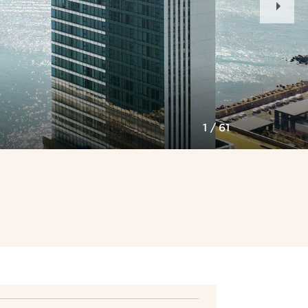
Slid
1
/
61