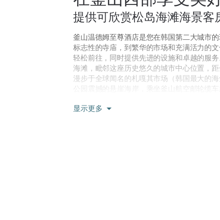
提供可欣赏松岛海滩海景客
釜山温德姆至尊酒店是您在韩国第二大城市的
标志性的寺庙，到繁华的市场和充满活力的文
轻松前往，同时提供先进的设施和卓越的服务
海滩，毗邻这座历史悠久的城市中心位置，距金海国
漫步于全球闻名的札嘎其市场（韩国最大的海
公园震撼的悬崖海岸，乘坐釜山航空邮轮缆车
这些景点距离酒店仅几分钟路程。
显示更多
如果您需要好好放松身心，我们的现代化“绿
室内温水泳池中恢复精力，欣赏迷人的南港大
房中放松身心。在四家店内餐厅中的一家享用
房，欣赏令人惊叹的海景，还可以使用免费高
视、供应齐全的迷你吧和豪华寝具等，享受贴
和商务中心方便您保持日常锻炼和工作节奏不
可以举办令人印象深刻的会议、婚礼或庆祝活
会设施/宴会厅，可容纳多达 600 位会议宾客
供行政酒廊（仅限成人使用）、免费停车、干
服务和礼宾服务。