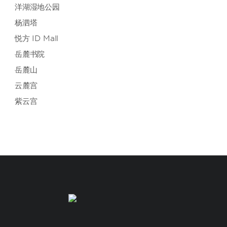
洋湖湿地公园
杨泗塔
悦方 ID Mall
岳麓书院
岳麓山
云麓宫
紫云宫