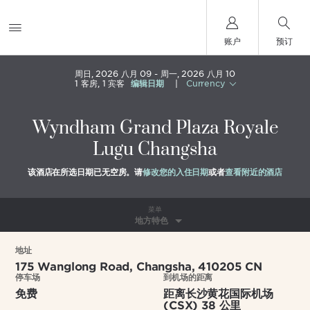
账户
预订
周日, 2026 八月 09
周一, 2026 八月 10
1
客房
,
1
宾客
编辑日期
|
Currency
Wyndham Grand Plaza Royale
Lugu Changsha
该酒店在所选日期已无空房。请
修改您的入住日期
或者
查看附近的酒店
菜单
地方特色
地址
175 Wanglong Road,
Changsha
,
410205
CN
停车场
到机场的距离
免费
距离长沙黄花国际机场
(CSX) 38 公里