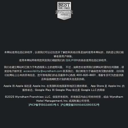
本网站使用信息记录程序，以便我们可以记住您并了解您和其他访客是如何使用本网站的，目的是让我们能
够改善用户体验。
使用本网站即表明您同意我们根据我们的
隐私声明
中的条款使用信息记录程序。
我们在建立网站时已致力于考虑残障人士的使用问题。 不过，如果您在使用我们的网站时遇到任何困难，请
发送电子邮件至
accessibility@wyndham.com
联系我们。我们将致力于确保您有完整的权限，访问我
们在网站上公布的所有信息。您可致电我们的会员服务中心热线 400-820-8831，客服专员可为您提供酒
店和温德姆奖赏计划的相关信息及协助。
Apple 和 Apple 标志是 Apple Inc. 在美国和其他国家和地区注册的商标。 App Store 是 Apple Inc. 的
服务标志。Google Play 和 Google Play 标志是 Google LLC 的商标
©2025 Wyndham Franchisor, LLC。保留所有权利。所有酒店均由公司特许经营，或由 Wyndham
Hotel Management, Inc. 或其附属公司管理。
沪ICP备字13024851号-5
沪公网安备31010402010332号