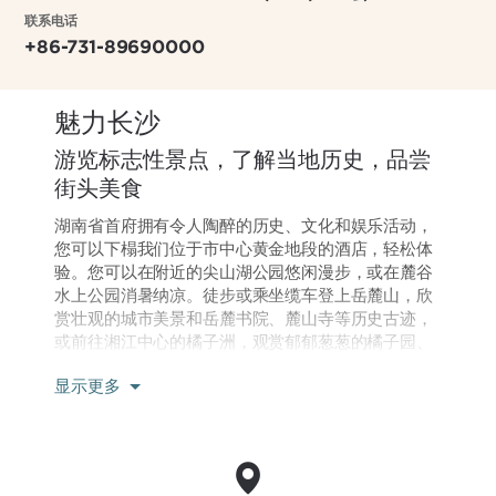
联系电话
+86-731-89690000
魅力长沙
游览标志性景点，了解当地历史，品尝
街头美食
湖南省首府拥有令人陶醉的历史、文化和娱乐活动，
您可以下榻我们位于市中心黄金地段的酒店，轻松体
验。您可以在附近的尖山湖公园悠闲漫步，或在麓谷
水上公园消暑纳凉。徒步或乘坐缆车登上岳麓山，欣
赏壮观的城市美景和岳麓书院、麓山寺等历史古迹，
或前往湘江中心的橘子洲，观赏郁郁葱葱的橘子园、
高耸入云的百米喷泉和标志性的毛泽东雕像。长沙梅
显示更多
溪湖国际文化艺术中心设有剧院和现代艺术博物馆，
而五一广场则与热闹的步行街相连，步行街两旁有纪
念品商店和供应臭豆腐等当地特色美食的小吃摊。您
还可以在湖南博物馆参观传说中的马王堆汉墓出土文
物，在长沙生态动物园观看大熊猫嬉戏，或在长沙世