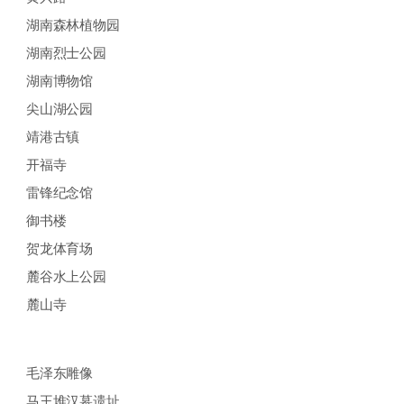
湖南森林植物园
湖南烈士公园
湖南博物馆
尖山湖公园
靖港古镇
开福寺
雷锋纪念馆
御书楼
贺龙体育场
麓谷水上公园
麓山寺
毛泽东雕像
马王堆汉墓遗址