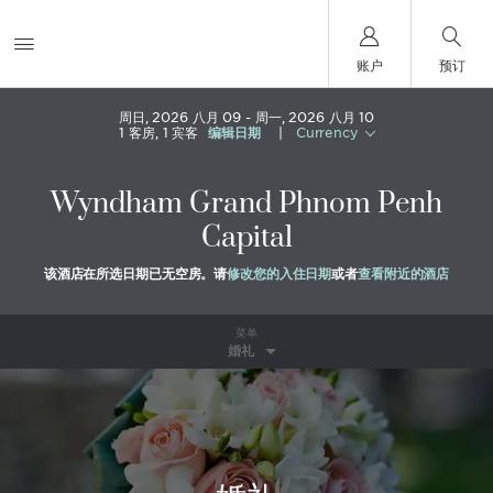
账户
预订
周日, 2026 八月 09
周一, 2026 八月 10
1
客房
,
1
宾客
编辑日期
|
Currency
Wyndham Grand Phnom Penh
Capital
该酒店在所选日期已无空房。请
修改您的入住日期
或者
查看附近的酒店
菜单
婚礼