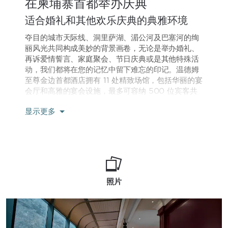
在柬埔寨首都举办庆典
适合婚礼和其他欢乐庆典的典雅环境
夺目的城市天际线、洞里萨湖、湄公河及巴塞河的绚
丽风光共同构成美妙的背景画卷，无论是举办婚礼、
再诉爱情誓言、家庭聚会、节日庆典或是其他特殊活
动，我们都将在您的记忆中留下难忘的印记。温德姆
至尊金边首都酒店拥有 11 处精致场馆，包括华丽的宴
会厅和高雅的宴会设施，最多可容纳 500 位宾客共
享美妙的晚宴和舞蹈之夜。我们可为您量身打造精美
显示更多
的宴请菜肴，同时，我们的九家餐厅和酒吧也可承接
精致的晚餐或鸡尾酒派对。在免费高速无线网络连接
和先进技术设备的助力下，我们必将为您顺利呈现您
梦想中的祝酒致辞、致敬视频和背景音乐。将您的期
望告知我们经验丰富的婚礼和活动策划师，他们会细
心处理好所有细节；在那特殊的一天到来之前，您有
充足的时间在我们环境清幽的水疗和养生中心里静享
照片
安逸时光。