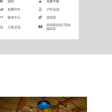
酒吧
免费早餐
免费停车
户外泳池
健身中心
游戏室
自动取款机/现金
儿童泳池
提款机