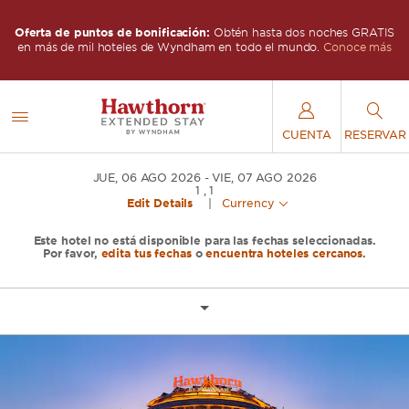
IS
Oferta de puntos de bonificación:
Obtén hasta dos noches GRATIS
O
s
en más de mil hoteles de Wyndham en todo el mundo.
Conoce más
CUENTA
RESERVAR
JUE, 06 AGO 2026
VIE, 07 AGO 2026
1
,
1
Edit Details
|
Currency
Este hotel no está disponible para las fechas seleccionadas.
Por favor,
edita tus fechas
o
encuentra hoteles cercanos
.