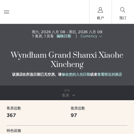
账户
预订
周六, 2026 八月 08
周日, 2026 八月 09
1
客房
,
1
宾客
编辑日期
|
Currency
Wyndham Grand Shanxi Xiaohe
Xincheng
该酒店在所选日期已无空房。请
修改您的入住日期
或者
查看附近的酒店
菜单
客房
客房总数
套房总数
367
97
特色设施