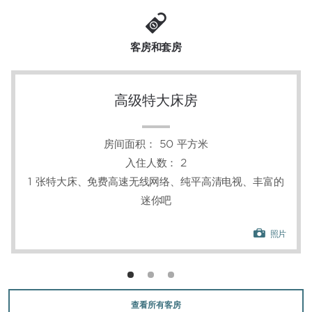
双垫层床垫和亚麻床品确保您一整夜的安眠，带水疗
功能的浴室配有独立淋浴和浴缸、舒心沐浴用品、浴
袍和吹风机，让您天衣无缝地开启美好的一天。我们
客房和套房
还在休闲区安装了中央空调，放置了桌椅、笔记本电
脑大小的保险箱、熨衣设施和瓶装水。
高级特大床房
房间面积：
50 平方米
入住人数：
2
1 张特大床、免费高速无线网络、纯平高清电视、丰富的
迷你吧
照片
查看所有客房