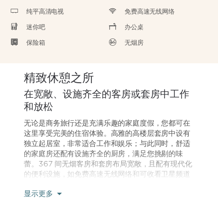
纯平高清电视
免费高速无线网络
迷你吧
办公桌
保险箱
无烟房
精致休憩之所
在宽敞、设施齐全的客房或套房中工作
和放松
无论是商务旅行还是充满乐趣的家庭度假，您都可在
这里享受完美的住宿体验。高雅的高楼层套房中设有
独立起居室，非常适合工作和娱乐；与此同时，舒适
的家庭房还配有设施齐全的厨房，满足您挑剔的味
蕾。367 间无烟客房和套房布局宽敞，且配有现代化
的便利设施，如免费高速无线网络和可收看卫星频道
的纯平高清电视。您可以在休息区尽情舒展身心，在
显示更多
品类丰富的迷你吧小酌一口，或在光线充足的办公桌
前处理工作。如果您想在夜间放松一番，请换一双舒
适的拖鞋，然后让客房服务给您来一份美食。豪华的