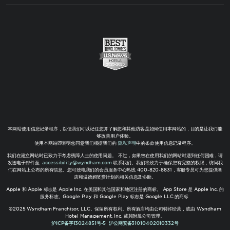
本网站使用信息记录程序，以便我们可以记住您并了解您和其他访客是如何使用本网站的，目的是让我们能
够改善用户体验。
使用本网站即表明您同意我们根据我们的
隐私声明
中的条款使用信息记录程序。
我们在建立网站时已致力于考虑残障人士的使用问题。 不过，如果您在使用我们的网站时遇到任何困难，请
发送电子邮件至
accessibility@wyndham.com
联系我们。我们将致力于确保您有完整的权限，访问我
们在网站上公布的所有信息。您可致电我们的会员服务中心热线 400-820-8831，客服专员可为您提供酒
店和温德姆奖赏计划的相关信息及协助。
Apple 和 Apple 标志是 Apple Inc. 在美国和其他国家和地区注册的商标。 App Store 是 Apple Inc. 的
服务标志。Google Play 和 Google Play 标志是 Google LLC 的商标
©2025 Wyndham Franchisor, LLC。保留所有权利。所有酒店均由公司特许经营，或由 Wyndham
Hotel Management, Inc. 或其附属公司管理。
沪ICP备字13024851号-5
沪公网安备31010402010332号