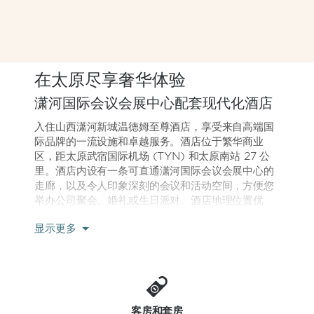
在太原尽享奢华体验
潇河国际会议会展中心配套现代化酒店
入住山西潇河新城温德姆至尊酒店，享受来自高端国
际品牌的一流设施和卓越服务。酒店位于繁华商业
区，距太原武宿国际机场 (TYN) 和太原南站 27 公
里。酒店内设有一条可直通潇河国际会议会展中心的
走廊，以及令人印象深刻的会议和活动空间，方便您
举办公司聚会、婚礼或生日派对。酒店地理位置优
越，靠近当地知名公司，方便您处理商务事宜。工作
显示更多
之余，您还可尽情享受潇河自然美景，游览晋祠等历
史景点。
14 米高的阳光圆顶和伫立在精心修剪庭院中壮观的龙
艺术，让酒店本身成为了目的地。您可以先在时尚的
大堂酒廊享用鸡尾酒，然后选择两家中的一家享用美
客房和套房