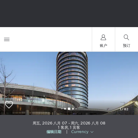
账户
预订
1
/
82
Wyndham Grand Shanxi Xiaohe Xincheng
周五, 2026 八月 07
周六, 2026 八月 08
1
客房
,
1
宾客
编辑日期
|
Currency
+86-351-2829999