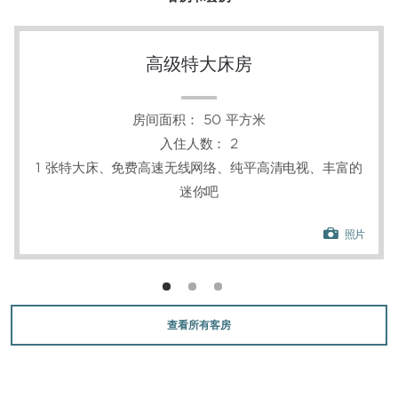
味中餐，以此结束您充实的工作日。我们还会为您提
供室内温水泳池、热水浴缸和蒸汽房，以及干洗和洗
衣服务，让您尽享舒适体验。健身中心和商务中心可
高级特大床房
保障您的日常节奏，免费高速无线网络让您与外界保
持联系，而免费停车、店内租车和酒店车辆则可让您
轻松出行。367 间宽敞的客房和套房均经过深思熟
虑，配备了一流、舒适、便利的设施，如可收看卫星
房间面积：
50 平方米
频道的纯平高清电视、迷你吧、豪华床上用品、舒适
入住人数：
2
的浴袍和拖鞋。我们贴心的全天候前台工作人员和见
1 张特大床、免费高速无线网络、纯平高清电视、丰富的
识广博的礼宾人员可在您入住期间，随时为您提供所
迷你吧
需的一切服务。
照片
查看所有客房