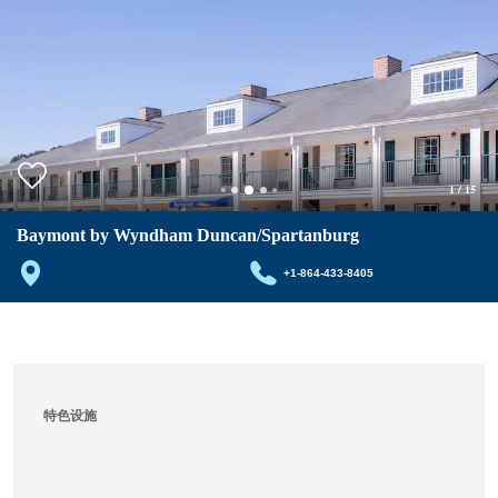
1
/
15
Baymont by Wyndham Duncan/Spartanburg
+1-864-433-8405
特色设施