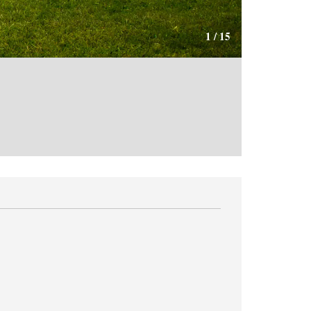
1
/
15