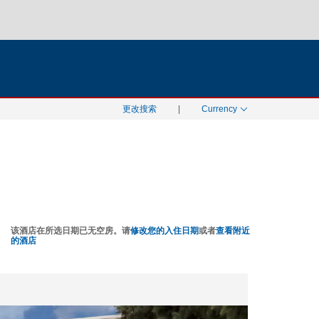
搜索
月 09
更改搜索
|
Currency
该酒店在所选日期已无空房。请
修改您的入住日期
或者
查看附近
的酒店