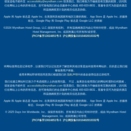
请发送电子邮件至
accessibility@wyndham.com
联系我们。我们将致力于确保您有完整的权限，访问我
们在网站上公布的所有信息。您可致电我们的会员服务中心热线 400-820-8831，客服专员可为您提供酒店
和温德姆奖赏计划的相关信息及协助。
Apple 和 Apple 标志是 Apple Inc. 在美国和其他国家和地区注册的商标。 App Store 是 Apple Inc. 的服务
标志。Google Play 和 Google Play 标志是 Google LLC 的商标
©2024 Wyndham Hotel Group, LLC.保留所有权利。 所有温德姆酒店均由公司特许经营，或由 Wyndham
Hotel Management, Inc. 或其附属公司所有和/或管理。
沪ICP备字13024851号-5
沪公网安备31010402010332号
本网站使用信息记录程序，以便我们可以记住您并了解您和其他访客是如何使用本网站的，目的是让我们能
够改善用户体验。
使用本网站即表明您同意我们根据我们的
隐私声明
中的条款使用信息记录程序。
我们在建立网站时已致力于考虑残障人士的使用问题。 不过，如果您在使用我们的网站时遇到任何困难，
请发送电子邮件至
accessibility@wyndham.com
联系我们。我们将致力于确保您有完整的权限，访问我
们在网站上公布的所有信息。您可致电我们的会员服务中心热线 400-820-8831，客服专员可为您提供酒店
和温德姆奖赏计划的相关信息及协助。
Apple 和 Apple 标志是 Apple Inc. 在美国和其他国家和地区注册的商标。 App Store 是 Apple Inc. 的服务
标志。Google Play 和 Google Play 标志是 Google LLC 的商标
© 2025 Days Inn Worldwide, Inc。保留所有权利。所有酒店均由公司特许经营，或由 Wyndham Hotel
Management, Inc. 或其附属公司管理。
沪ICP备字13024851号-5
沪公网安备31010402010332号