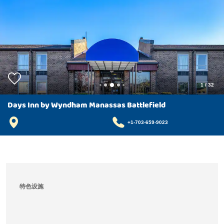
1
/
32
Days Inn by Wyndham Manassas Battlefield
+1-703-659-9023
特色设施