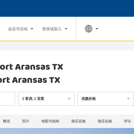
入住
退房
市
周三, 2026 八月 05
周四, 2026 八
会议与活动
登录或加入
ort Aransas TX
rt Aransas TX
1
客房
,
1
宾客
优惠价格
概览
照片
地图与指南
酒店设施
酒店设施
评论