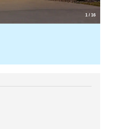
1
/
16