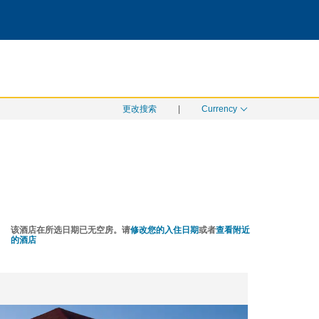
搜索
月 06
更改搜索
|
Currency
该酒店在所选日期已无空房。请
修改您的入住日期
或者
查看附近
的酒店