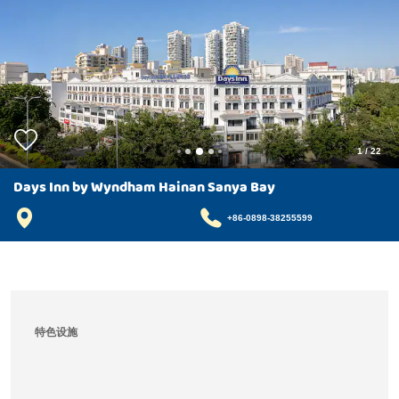
1
/
22
Days Inn by Wyndham Hainan Sanya Bay
+86-0898-38255599
特色设施