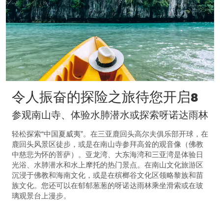
令人振奋的探险之旅待您开启8
参观南山寺、体验水肺潜水或探索呀诺达雨林
轻松探索“中国夏威夷”。在三亚鹿回头高尔夫俱乐部开球，在
鹿回头风景区徒步，或是在南山寺参拜高耸的观音像（佛教
中慈悲为怀的菩萨）。亚龙湾、大东海湾和三亚湾是体验日
光浴、水肺潜水和水上摩托的热门景点。在南山文化旅游区
沉浸于佛教和海南文化，或是在槟榔谷文化区领略黎族和苗
族文化。您还可以在郁郁葱葱的呀诺达雨林乘坐滑索或在玻
璃观景台上漫步。