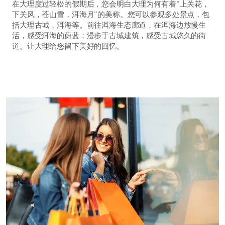
在大理度过轻松的假期后，您会明白大理为何有着“上关花，
下关风，苍山雪，洱海月”的美称。您可以参观多处景点，包
括大理古城，洱海等。前往洱海生态廊道，在洱海边放慢生
活，感受洱海的蔚蓝；漫步于古城建筑，感受古城悠久的街
道。让大理给您留下美好的回忆。