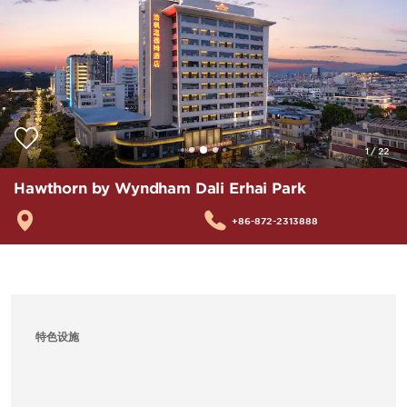
1
/
22
Hawthorn by Wyndham Dali Erhai Park
+86-872-2313888
特色设施