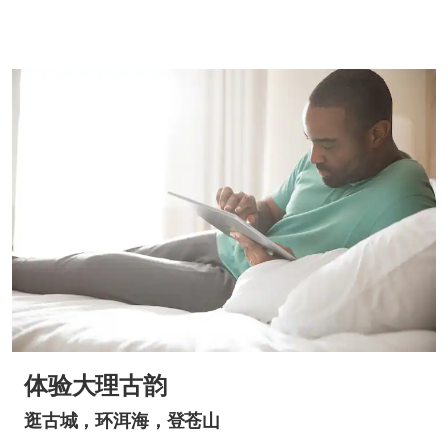
体验大理古韵
逛古城，环洱海，登苍山