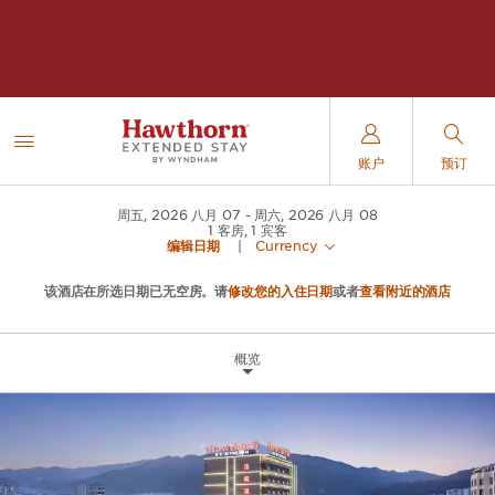
账户
预订
周五, 2026 八月 07
周六, 2026 八月 08
1
客房
,
1
宾客
编辑日期
|
Currency
该酒店在所选日期已无空房。请
修改您的入住日期
或者
查看附近的酒店
概览