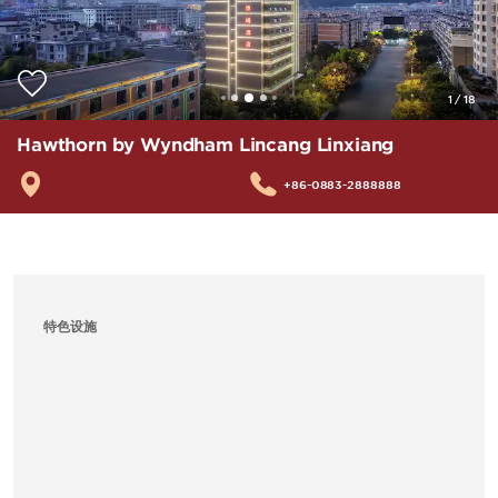
1
/
18
Hawthorn by Wyndham Lincang Linxiang
+86-0883-2888888
特色设施