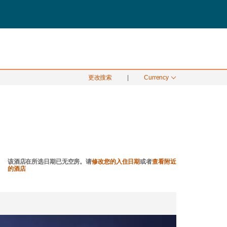
搜索
月 07
更改搜索
|
Currency
该酒店在所选日期已无空房。请
修改您的入住日期
或者
查看附近
的酒店