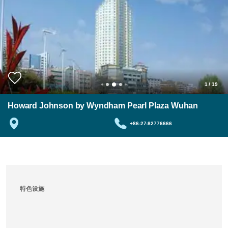
1
/
19
Howard Johnson by Wyndham Pearl Plaza Wuhan
+86-27-82776666
特色设施