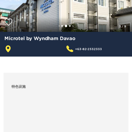
1
/
9
Microtel by Wyndham Davao
+63-82-2332333
特色设施