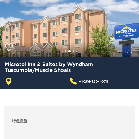
1
/
16
Microtel Inn & Suites by Wyndham
Tuscumbia/Muscle Shoals
+1-256-320-4079
特色设施