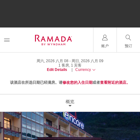
账户
预订
周六, 2026 八月 08
周日, 2026 八月 09
1
客房
,
1
宾客
Edit Details
|
Currency
该酒店在所选日期已经满房。请
修改您的入住日期
或者
查看附近的酒店。
概览