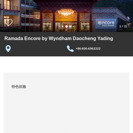
1
/
11
Ramada Encore by Wyndham Daocheng Yading
+86-836-6962222
特色设施