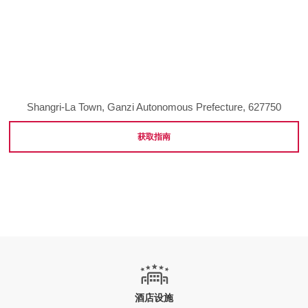
Shangri-La Town, Ganzi Autonomous Prefecture, 627750
获取指南
酒店设施