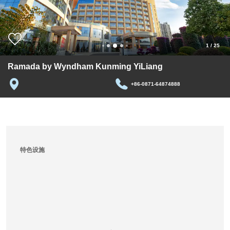
1
/
25
Ramada by Wyndham Kunming YiLiang
+86-0871-64874888
特色设施