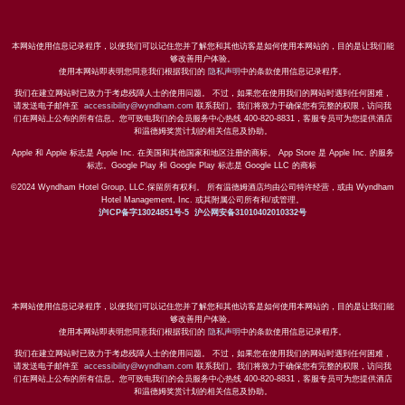
本网站使用信息记录程序，以便我们可以记住您并了解您和其他访客是如何使用本网站的，目的是让我们能
够改善用户体验。
使用本网站即表明您同意我们根据我们的
隐私声明
中的条款使用信息记录程序。
我们在建立网站时已致力于考虑残障人士的使用问题。 不过，如果您在使用我们的网站时遇到任何困难，
请发送电子邮件至
accessibility@wyndham.com
联系我们。我们将致力于确保您有完整的权限，访问我
们在网站上公布的所有信息。您可致电我们的会员服务中心热线 400-820-8831，客服专员可为您提供酒店
和温德姆奖赏计划的相关信息及协助。
Apple 和 Apple 标志是 Apple Inc. 在美国和其他国家和地区注册的商标。 App Store 是 Apple Inc. 的服务
标志。Google Play 和 Google Play 标志是 Google LLC 的商标
©2024 Wyndham Hotel Group, LLC.保留所有权利。 所有温德姆酒店均由公司特许经营，或由 Wyndham
Hotel Management, Inc. 或其附属公司所有和/或管理。
沪ICP备字13024851号-5
沪公网安备31010402010332号
本网站使用信息记录程序，以便我们可以记住您并了解您和其他访客是如何使用本网站的，目的是让我们能
够改善用户体验。
使用本网站即表明您同意我们根据我们的
隐私声明
中的条款使用信息记录程序。
我们在建立网站时已致力于考虑残障人士的使用问题。 不过，如果您在使用我们的网站时遇到任何困难，
请发送电子邮件至
accessibility@wyndham.com
联系我们。我们将致力于确保您有完整的权限，访问我
们在网站上公布的所有信息。您可致电我们的会员服务中心热线 400-820-8831，客服专员可为您提供酒店
和温德姆奖赏计划的相关信息及协助。