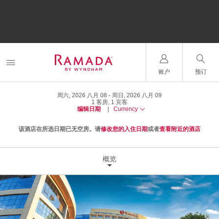
账户
预订
周六, 2026 八月 08
周日, 2026 八月 09
1
客房
,
1
宾客
编辑日期
|
Currency
该酒店在所选日期已无空房。请
修改您的入住日期
或者
查看附近的酒店
概览