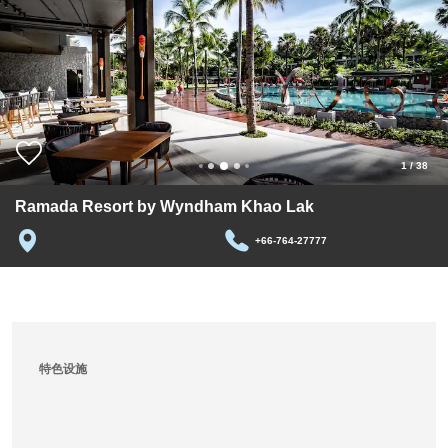
1
/
38
Ramada Resort by Wyndham Khao Lak
+66-764-27777
特色设施