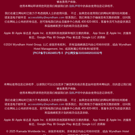
够改善用户体验。
使用本网站即表明您同意我们根据我们的
隐私声明
中的条款使用信息记录程序。
我们在建立网站时已致力于考虑残障人士的使用问题。 不过，如果您在使用我们的网站时遇到任何困难，
请发送电子邮件至
accessibility@wyndham.com
联系我们。我们将致力于确保您有完整的权限，访问我
们在网站上公布的所有信息。您可致电我们的会员服务中心热线 400-820-8831，客服专员可为您提供酒店
和温德姆奖赏计划的相关信息及协助。
Apple 和 Apple 标志是 Apple Inc. 在美国和其他国家和地区注册的商标。 App Store 是 Apple Inc. 的服务
标志。Google Play 和 Google Play 标志是 Google LLC 的商标
©2024 Wyndham Hotel Group, LLC.保留所有权利。 所有温德姆酒店均由公司特许经营，或由 Wyndham
Hotel Management, Inc. 或其附属公司所有和/或管理。
沪ICP备字13024851号-5
沪公网安备31010402010332号
本网站使用信息记录程序，以便我们可以记住您并了解您和其他访客是如何使用本网站的，目的是让我们能
够改善用户体验。
使用本网站即表明您同意我们根据我们的
隐私声明
中的条款使用信息记录程序。
我们在建立网站时已致力于考虑残障人士的使用问题。 不过，如果您在使用我们的网站时遇到任何困难，
请发送电子邮件至
accessibility@wyndham.com
联系我们。我们将致力于确保您有完整的权限，访问我
们在网站上公布的所有信息。您可致电我们的会员服务中心热线 400-820-8831，客服专员可为您提供酒店
和温德姆奖赏计划的相关信息及协助。
Apple 和 Apple 标志是 Apple Inc. 在美国和其他国家和地区注册的商标。 App Store 是 Apple Inc. 的服务
标志。Google Play 和 Google Play 标志是 Google LLC 的商标
© 2025 Ramada Worldwide Inc。保留所有权利。所有酒店均由公司特许经营，或由 Wyndham Hotel