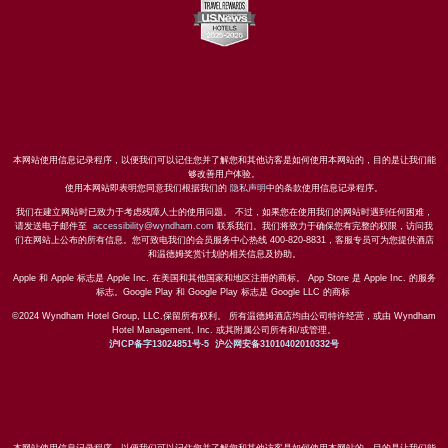
本网站使用信息记录程序，以便我们可以记住您并了解您和其他访客是如何使用本网站的，目的是让我们能
够改善用户体验。
使用本网站即表明您同意我们根据我们的
隐私声明
中的条款使用信息记录程序。
我们在建立网站时已致力于考虑残障人士的使用问题。 不过，如果您在使用我们的网站时遇到任何困难，
请发送电子邮件至
accessibility@wyndham.com
联系我们。我们将致力于确保您有完整的权限，访问我
们在网站上公布的所有信息。您可致电我们的会员服务中心热线 400-820-8831，客服专员可为您提供酒店
和温德姆奖赏计划的相关信息及协助。
Apple 和 Apple 标志是 Apple Inc. 在美国和其他国家和地区注册的商标。 App Store 是 Apple Inc. 的服务
标志。Google Play 和 Google Play 标志是 Google LLC 的商标
©2024 Wyndham Hotel Group, LLC.保留所有权利。 所有温德姆酒店均由公司特许经营，或由 Wyndham
Hotel Management, Inc. 或其附属公司所有和/或管理。
沪ICP备字13024851号-5
沪公网安备31010402010332号