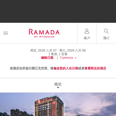
账户
预订
周五, 2026 八月 07
周六, 2026 八月 08
1
客房
,
1
宾客
编辑日期
|
Currency
该酒店在所选日期已无空房。请
修改您的入住日期
或者
查看附近的酒店
概览