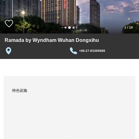
1
/
19
Ramada by Wyndham Wuhan Dongxihu
+86-27-83389888
特色设施