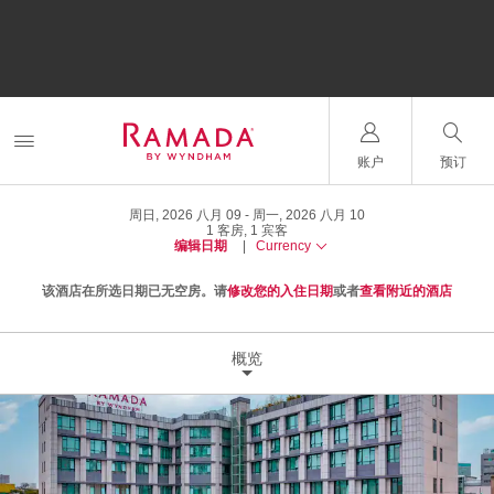
账户
预订
周日, 2026 八月 09
周一, 2026 八月 10
1
客房
,
1
宾客
编辑日期
|
Currency
该酒店在所选日期已无空房。请
修改您的入住日期
或者
查看附近的酒店
概览