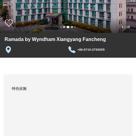
1
/
18
Ramada by Wyndham Xiangyang Fancheng
+86-0710-3756555
特色设施