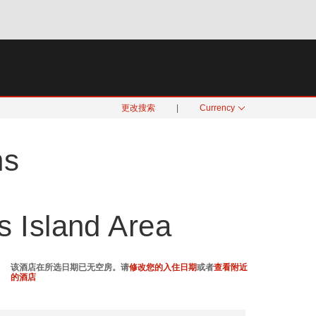
搜索
月 08
更改搜索
|
Currency
ns
 Island Area
该酒店在所选日期已无空房。请
修改您的入住日期
或者
查看附近
的酒店