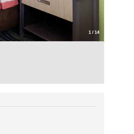
1
/
14