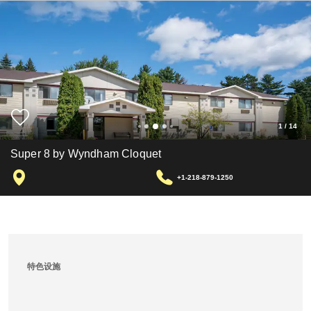
1
/
14
Super 8 by Wyndham Cloquet
+1-218-879-1250
特色设施