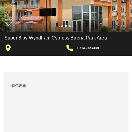
1
/
21
Super 8 by Wyndham Cypress Buena Park Area
+1-714-252-4490
特色设施