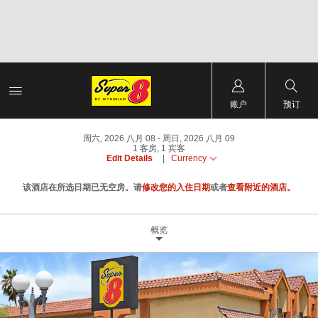
账户
预订
周六, 2026 八月 08
周日, 2026 八月 09
1
客房
,
1
宾客
Edit Details
|
Currency
该酒店在所选日期已无空房。请
修改您的入住日期
或者
查看附近的酒店。
概览