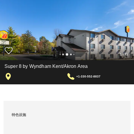
1
/
31
Super 8 by Wyndham Kent/Akron Area
+1-330-552-8837
特色设施