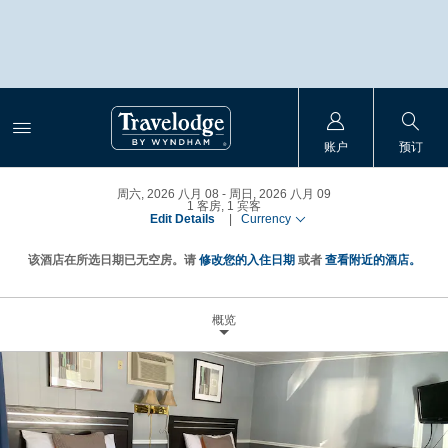
账户
预订
周六, 2026 八月 08
周日, 2026 八月 09
1
客房
,
1
宾客
Edit Details
|
Currency
该酒店在所选日期已无空房。请
修改您的入住日期
或者
查看附近的酒店。
概览