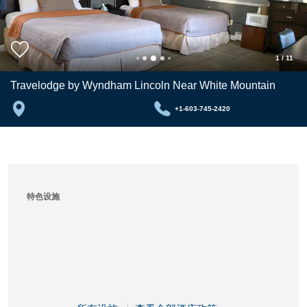
1
/
11
Travelodge by Wyndham Lincoln Near White Mountain
+1-603-745-2420
特色设施