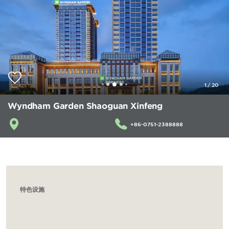
1
/
20
Wyndham Garden Shaoguan Xinfeng
+86-0751-2388888
特色设施