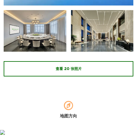
Guangdong Grand Canyon
Jinjiang River
Jinshi Rock
Lingnan Red Leaf World
Lotus Temple
查看
20
张照片
Mabaren Relic Site
Nanhua Temple
Nanling National Forest Park
Sakura Valley
Shaoguan Forest Park
地图方向
Shaoguan Lion Rock
Shaoguan Museum