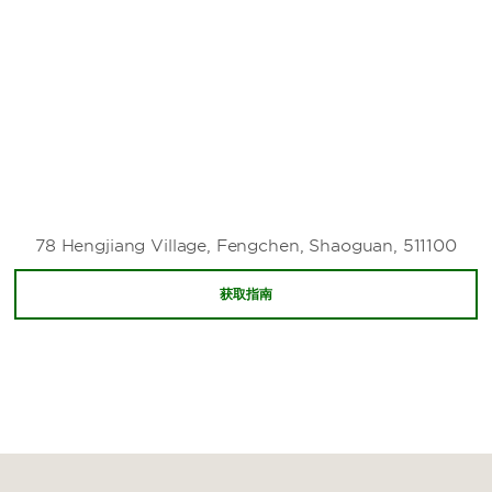
Shitang Ancient Village
Wenfeng Tower
Xiaokeng Forest Park
Yunji Mountain Nature Reserve
Zhongshan Park of Shaoguan
78 Hengjiang Village, Fengchen, Shaoguan, 511100
获取指南