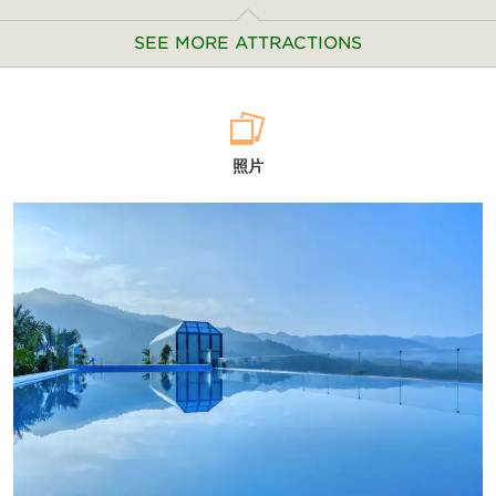
SEE MORE ATTRACTIONS
POINTS OF INTEREST:
照片
Caoxi Hot Spring
Chengnan Forest Park
Dajian Temple
Danxia Mountain
Danxiashan Park Scenic Area
Dolphin Water World
Donghua Temple
Dongjiang River
Dongsheng Plaza Mall
Fengcai Tower