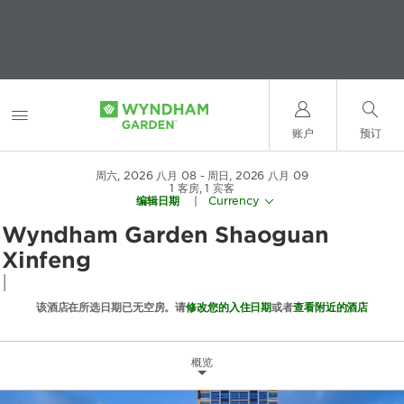
账户
预订
周六, 2026 八月 08
周日, 2026 八月 09
1
客房
,
1
宾客
编辑日期
|
Currency
Wyndham Garden Shaoguan
Xinfeng
|
该酒店在所选日期已无空房。请
修改您的入住日期
或者
查看附近的酒店
概览