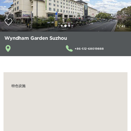
1
/
42
Wyndham Garden Suzhou
+86-512-68019888
特色设施